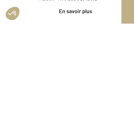
En savoir plus
Vendu
Appartement - CAMBO LES BAINS
(64250)
En savoir plus
Vendu